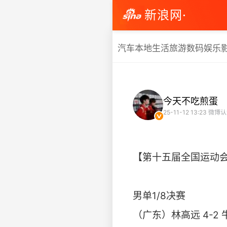
新浪网·
汽车
本地生活
旅游
数码
娱乐
今天不吃煎蛋
25-11-12 13:23
微博认
【第十五届全国运动
男单1/8决赛
（广东）林高远 4-2