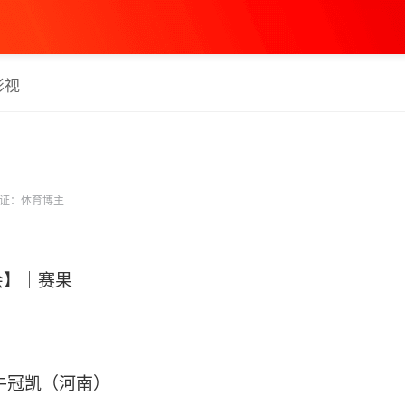
影视
证：体育博主
会】｜赛果
 牛冠凯（河南）