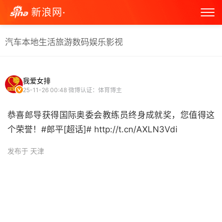
新浪网·
汽车
本地生活
旅游
数码
娱乐
影视
我爱女排
25-11-26 00:48
微博认证：体育博主
恭喜郎导获得国际奥委会教练员终身成就奖，您值得这
个荣誉！#郎平[超话]# http://t.cn/AXLN3Vdi ​
发布于 天津