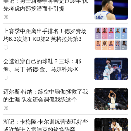
美记：勇士新赛季将会是过渡年 优
先考虑内部挖潜而非引援
上赛季中距离出手排名！德罗赞场
均6.3次第1 KD第2 英格拉姆第3
会选谁穿自己的球鞋？三球：耶
稣、马丁·路德·金、马尔科姆·X
迈尔斯·特纳：练空中瑜伽拯救了我
的生涯 队友还会调侃我练这个
湖记：卡梅隆·卡尔训练营表现好些
或许能进入雷迪克的轮换阵容