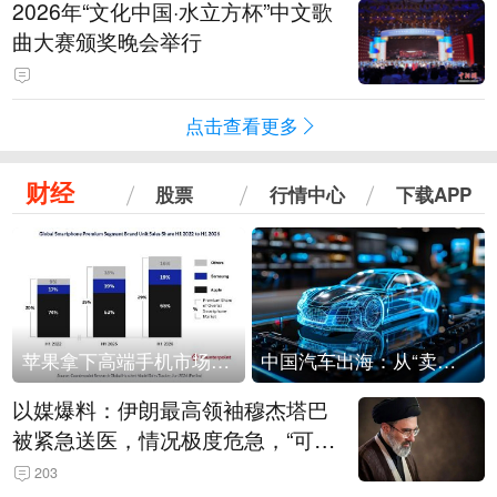
2026年“文化中国·水立方杯”中文歌
曲大赛颁奖晚会举行
点击查看更多
财经
股票
行情中心
下载APP
苹果拿下高端手机市场65%的份额：iPhone 17系列功不可没
中国汽车出海：从“卖出去”到“走进去”
以媒爆料：伊朗最高领袖穆杰塔巴
被紧急送医，情况极度危急，“可能
随时会死去”
203