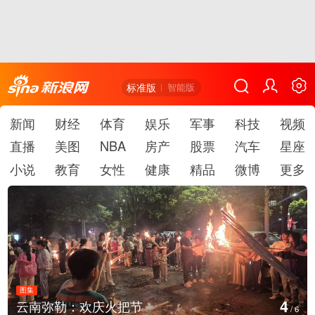
标准版
智能版
新闻
财经
体育
娱乐
军事
科技
视频
直播
美图
NBA
房产
股票
汽车
星座
小说
教育
女性
健康
精品
微博
更多
图集
5
江西铅山：千灯点亮葛仙村
/
6