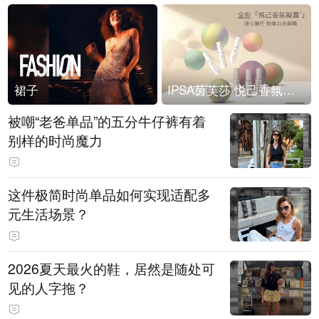
裙子
IPSA茵芙莎 悦己香氛凝露上市
被嘲“老爸单品”的五分牛仔裤有着
别样的时尚魔力
这件极简时尚单品如何实现适配多
元生活场景？
2026夏天最火的鞋，居然是随处可
见的人字拖？