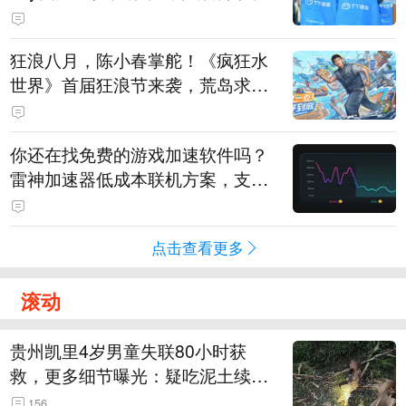
狂浪八月，陈小春掌舵！《疯狂水
世界》首届狂浪节来袭，荒岛求生
直播即将开启
你还在找免费的游戏加速软件吗？
雷神加速器低成本联机方案，支持
免费试用
点击查看更多
滚动
贵州凯里4岁男童失联80小时获
救，更多细节曝光：疑吃泥土续
命，搜救至20米附近错过多找3天
156