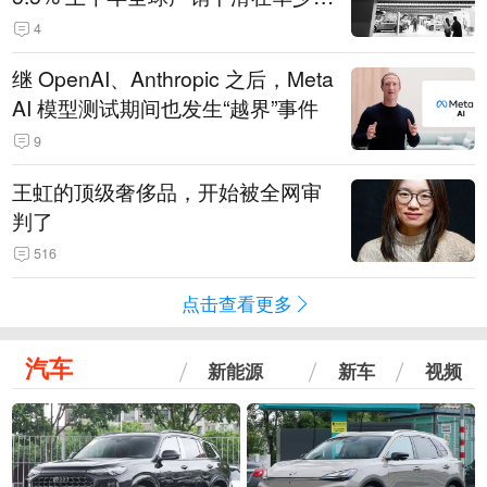
14.3万辆
4
继 OpenAI、Anthropic 之后，Meta
AI 模型测试期间也发生“越界”事件
9
王虹的顶级奢侈品，开始被全网审
判了
516
点击查看更多
汽车
新能源
新车
视频