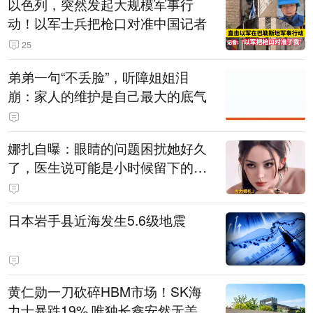
以色列，突然发起大规模军事行
动！以军士兵把枪口对准中国记者
25
弟弟一句“不丢脸”，听障姐姐泪
崩：家人的维护是自己最大的底气
娜扎自曝：眼睛的问题困扰她好久
了，医生说可能是小时候留下的病
根
日本岩手县近海发生5.6级地震
黄仁勋一刀砍碎HBM市场！SK海
力士暴跌19% 唯独长鑫安然无恙