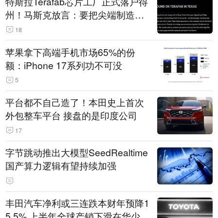
特斯拉Terafab芯片工厂正式落户得
州！马斯克放言：要把尖端制造带
回美国
18
苹果拿下高端手机市场65%的份
额：iPhone 17系列功不可没
5
平台都不自己造了！本田史上首次
外包整车平台 接盘的是印度公司
17
字节跳动推出大模型SeedRealtime
国产算力逻辑有望持续加强
丰田汽车净利或三连跌本财年预降1
5.5% 上半年全球产销下滑在华少卖