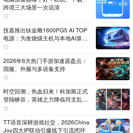
跨境三大场景一次说清
技嘉推出钛金雕1600PG5 AI TOP
电源：为发烧级主机与本地AI算力
打造旗舰供电方案
2026年6大热门手游加速器盘点：
国服、外服与多设备支持
时空回溯，热血归来！科加斯正式
登陆峡谷，英雄之力降临符文乱
斗！
TT语音深耕游戏社交，2026China
Joy四大IP联动引爆线下引流闭环