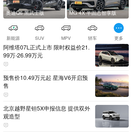
奥迪Q6 黑武士版
MG 4X 半固态智享版
新能源
SUV
MPV
轿车
更多
阿维塔07L正式上市 限时权益价21.
99万-26.99万元
预售价10.49万元起 星海V6开启预
售
北京越野星钽5X申报信息 提供双外
观造型