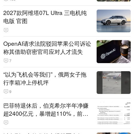
2027款阿维塔07L Ultra 三电机纯
电版 官图
OpenAI请求法院驳回苹果公司诉讼
称其借助窃密官司应对人才流失
7
“以为飞机会等我们”，俄两女子拖
行李箱冲上停机坪
9
巴菲特退休后，伯克希尔半年净赚
超2400亿元，暴增超110%，前五
大持仓曝光！