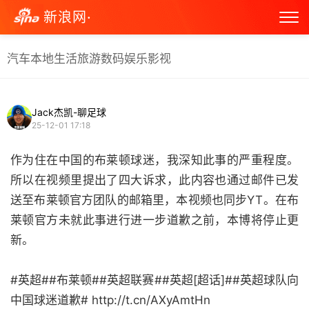
新浪网·
汽车
本地生活
旅游
数码
娱乐
影视
Jack杰凯-聊足球
25-12-01 17:18
作为住在中国的布莱顿球迷，我深知此事的严重程度。
所以在视频里提出了四大诉求，此内容也通过邮件已发
送至布莱顿官方团队的邮箱里，本视频也同步YT。在布
莱顿官方未就此事进行进一步道歉之前，本博将停止更
新。
#英超##布莱顿##英超联赛##英超[超话]##英超球队向
中国球迷道歉# http://t.cn/AXyAmtHn ​