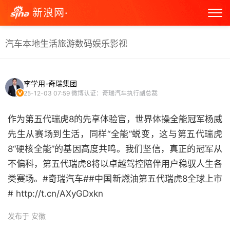
新浪网·
汽车
本地生活
旅游
数码
娱乐
影视
李学用-奇瑞集团
25-12-03 07:59
微博认证：奇瑞汽车执行副总裁
作为第五代瑞虎8的先享体验官，世界体操全能冠军杨威
先生从赛场到生活，同样“全能”蜕变，这与第五代瑞虎
8“硬核全能”的基因高度共鸣。我们坚信，真正的冠军从
不偏科，第五代瑞虎8将以卓越驾控陪伴用户稳驭人生各
类赛场。#奇瑞汽车##中国新燃油第五代瑞虎8全球上市
# http://t.cn/AXyGDxkn ​
发布于 安徽