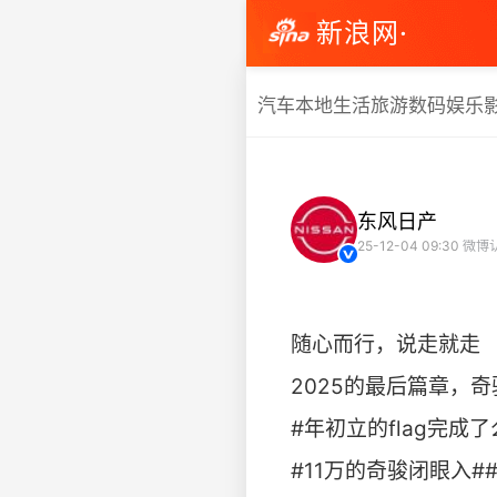
新浪网·
汽车
本地生活
旅游
数码
娱乐
东风日产
25-12-04 09:30
微博
随心而行，说走就走
2025的最后篇章，奇
#年初立的flag完成了
#11万的奇骏闭眼入##东风