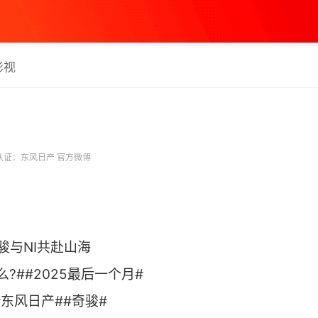
影视
认证：东风日产 官方微博
骏与NI共赴山海
么?##2025最后一个月#
日产##奇骏# ​​​​