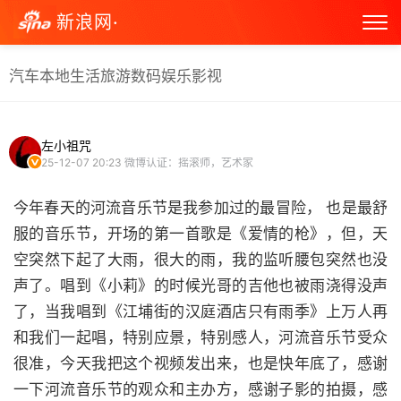
新浪网·
汽车
本地生活
旅游
数码
娱乐
影视
左小祖咒
25-12-07 20:23
微博认证：摇滚师，艺术家
今年春天的河流音乐节是我参加过的最冒险， 也是最舒
服的音乐节，开场的第一首歌是《爱情的枪》，但，天
空突然下起了大雨，很大的雨，我的监听腰包突然也没
声了。唱到《小莉》的时候光哥的吉他也被雨浇得没声
了，当我唱到《江埔街的汉庭酒店只有雨季》上万人再
和我们一起唱，特别应景，特别感人，河流音乐节受众
很准，今天我把这个视频发出来，也是快年底了，感谢
一下河流音乐节的观众和主办方，感谢子影的拍摄，感