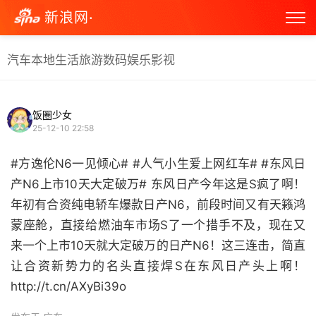
新浪网·
汽车
本地生活
旅游
数码
娱乐
影视
饭圈少女
25-12-10 22:58
#方逸伦N6一见倾心# #人气小生爱上网红车# #东风日
产N6上市10天大定破万# 东风日产今年这是S疯了啊！
年初有合资纯电轿车爆款日产N6，前段时间又有天籁鸿
蒙座舱，直接给燃油车市场S了一个措手不及，现在又
来一个上市10天就大定破万的日产N6！这三连击，简直
让合资新势力的名头直接焊S在东风日产头上啊！
http://t.cn/AXyBi39o