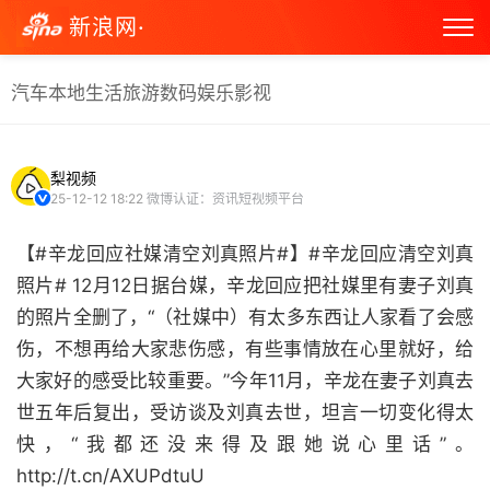
新浪网·
汽车
本地生活
旅游
数码
娱乐
影视
梨视频
25-12-12 18:22
微博认证：资讯短视频平台
【#辛龙回应社媒清空刘真照片#】#辛龙回应清空刘真
照片# 12月12日据台媒，辛龙回应把社媒里有妻子刘真
的照片全删了，“（社媒中）有太多东西让人家看了会感
伤，不想再给大家悲伤感，有些事情放在心里就好，给
大家好的感受比较重要。”今年11月，辛龙在妻子刘真去
世五年后复出，受访谈及刘真去世，坦言一切变化得太
快，“我都还没来得及跟她说心里话”。
http://t.cn/AXUPdtuU