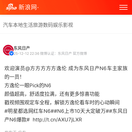
新浪网·
汽车
本地生活
旅游
数码
娱乐
影视
东风日产
25-12-12 22:36
微博认证：东风日产 官方微博
欢迎演员@方方方方方逸伦 成为东风日产N6车主家族
的一员！
方逸伦一眼Pick的N6
颜值超高，舒适度拉满，还有更多惊喜功能
戳视频围观定车全程，解锁方逸伦看车时的心动瞬间
#明星都选网红车N6##N6上市10天大定破万##东风日
产N6爆款# ​​​​ http://t.cn/AXU7jLXR ​