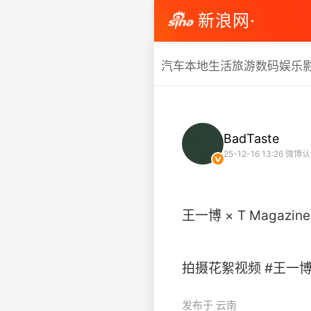
新浪网·
汽车
本地生活
旅游
数码
娱乐
BadTaste
25-12-16 13:26
微博认
王一博 × T Magazine
拍摄花絮视频 #王一博T锦绣12
发布于 云南