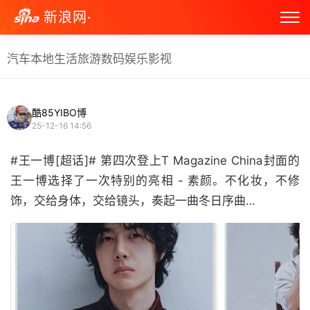
新浪网·
汽车
本地生活
旅游
数码
娱乐
影视
酷85YIBO博
25-12-16 14:56
#王一博[超话]# 第四次登上T Magazine China封面的
王一博选择了一次特别的亮相 - 素颜。不化妆，不修
饰，交给身体，交给镜头，奏起一曲冬日序曲… ​