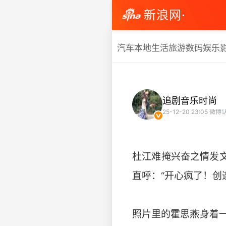
新浪网·
汽车
本地生活
旅游
数码
娱乐
追剧音乐时尚
25-12-20 23:05
微博
杜江难掩兴奋之情发
直呼：“开心疯了！创
照片里的霍思燕身着