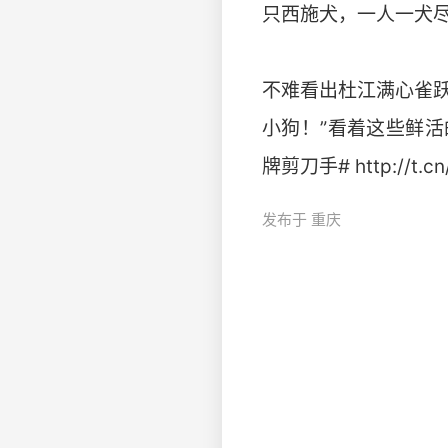
只西施犬，一人一犬
不难看出杜江满心雀跃
小狗！”看着这些鲜
牌剪刀手# http://t.c
发布于 重庆