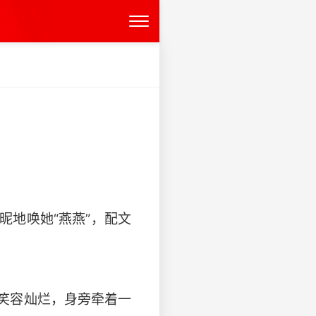
地唤她“燕燕”，配文
笑容灿烂，身旁牵着一