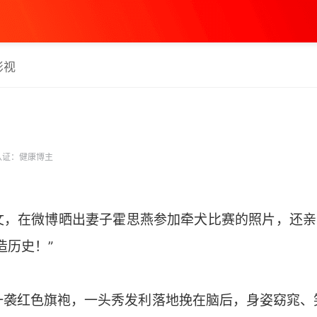
影视
认证：健康博主
文，在微博晒出妻子霍思燕参加牵犬比赛的照片，还亲昵
造历史！”
一袭红色旗袍，一头秀发利落地挽在脑后，身姿窈窕、