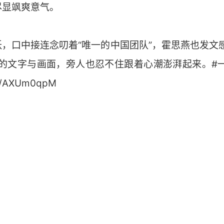
尽显飒爽意气。
，口中接连念叨着“唯一的中国团队”，霍思燕也发文
活的文字与画面，旁人也忍不住跟着心潮澎湃起来。#一
n/AXUm0qpM