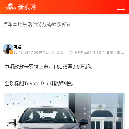
新浪网·
汽车
本地生活
旅游
数码
娱乐
影视
韩路
25-12-21 17:06
微博认证：资深车评人 老司机首席内容官 职业旅行家 微博旅行家 汽车博主 微博原创视频博主
中期改款卡罗拉上市，1.8L双擎9.9万起。
全系标配Toyota Pilot辅助驾驶。 ​