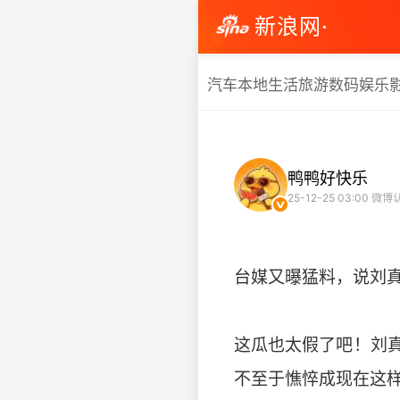
新浪网·
汽车
本地生活
旅游
数码
娱乐
鸭鸭好快乐
25-12-25 03:00
微博
台媒又曝猛料，说刘真
这瓜也太假了吧！刘
不至于憔悴成现在这