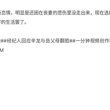
新恋情，明显是还困在丧妻的悲伤里没走出来，现在选
好的生活罢了。
##经纪人回应辛龙与岳父母翻脸##一分钟视频创作季
oM