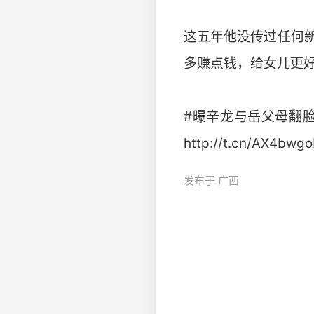
这五年他没传过任何
多赚点钱，给女儿更
#曝辛龙与岳父母翻脸
http://t.cn/AX4bwg
发布于 广西