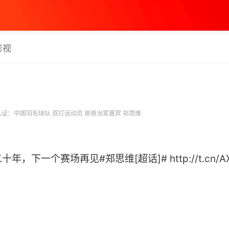
影视
证：中国羽毛球队 双打运动员 爸爸当家嘉宾 郑思维
下一个赛场再见#郑思维[超话]# http://t.cn/AX4x