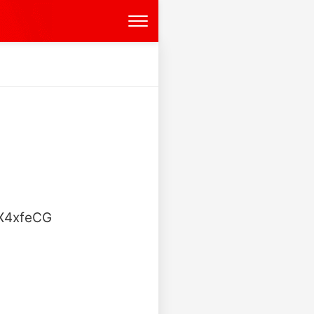
feCG ​