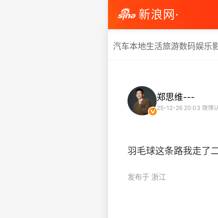
新浪网·
汽车
本地生活
旅游
数码
娱乐
郑思维---
25-12-26 20:03
微博认
羽毛球这条路我走了二十年，
发布于 浙江