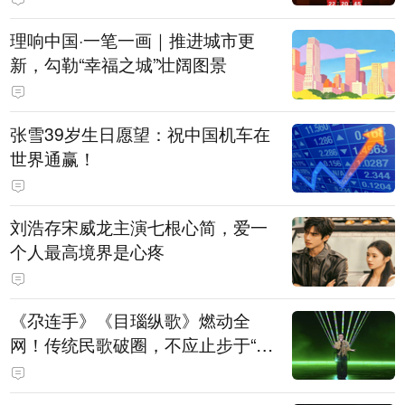
理响中国·一笔一画｜推进城市更
新，勾勒“幸福之城”壮阔图景
张雪39岁生日愿望：祝中国机车在
世界通赢！
刘浩存宋威龙主演七根心简，爱一
个人最高境界是心疼
《尕连手》《目瑙纵歌》燃动全
网！传统民歌破圈，不应止步于“上
头”