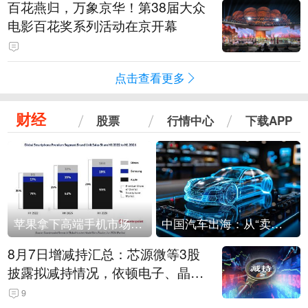
百花燕归，万象京华！第38届大众
电影百花奖系列活动在京开幕
点击查看更多
财经
股票
行情中心
下载APP
苹果拿下高端手机市场65%的份额：iPhone 17系列功不可没
中国汽车出海：从“卖出去”到“走进去”
8月7日增减持汇总：芯源微等3股
披露拟减持情况，依顿电子、晶华
微拟增持（表）
9