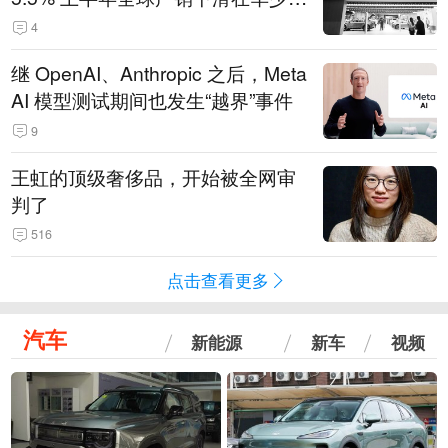
14.3万辆
4
继 OpenAI、Anthropic 之后，Meta
AI 模型测试期间也发生“越界”事件
9
王虹的顶级奢侈品，开始被全网审
判了
516
点击查看更多
汽车
新能源
新车
视频