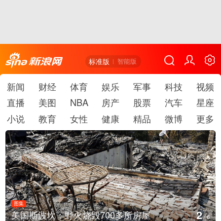
标准版
智能版
新闻
财经
体育
娱乐
军事
科技
视频
直播
美图
NBA
房产
股票
汽车
星座
小说
教育
女性
健康
精品
微博
更多
图集
3
美国斯波坎：野火烧毁700多所房屋
/
6