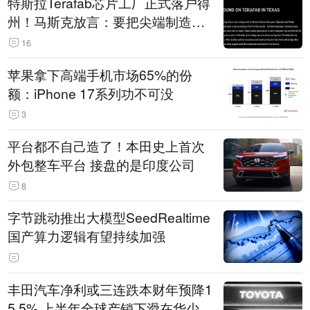
特斯拉Terafab芯片工厂正式落户得
州！马斯克放言：要把尖端制造带
回美国
16
苹果拿下高端手机市场65%的份
额：iPhone 17系列功不可没
3
平台都不自己造了！本田史上首次
外包整车平台 接盘的是印度公司
8
字节跳动推出大模型SeedRealtime
国产算力逻辑有望持续加强
丰田汽车净利或三连跌本财年预降1
5.5% 上半年全球产销下滑在华少卖