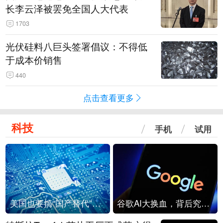
长李云泽被罢免全国人大代表
1703
光伏硅料八巨头签署倡议：不得低
于成本价销售
440
点击查看更多
科技
手机
试用
美国也要搞“国产替代”？先算清三笔账
谷歌AI大换血，背后究竟发生了什么？