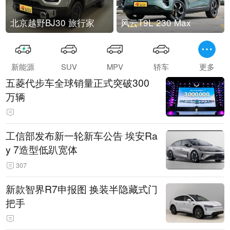
北京越野BJ30 旅行家
风云T9L 230 Max
新能源
SUV
MPV
轿车
更多
五菱代步车全球销量正式突破300
万辆
工信部发布新一轮新车公告 埃安Ra
y 7造型低趴宽体
307
新款智界R7申报图 换装半隐藏式门
把手