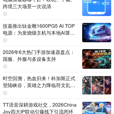
跨境三大场景一次说清
技嘉推出钛金雕1600PG5 AI TOP
电源：为发烧级主机与本地AI算力
打造旗舰供电方案
2026年6大热门手游加速器盘点：
国服、外服与多设备支持
时空回溯，热血归来！科加斯正式
登陆峡谷，英雄之力降临符文乱
斗！
TT语音深耕游戏社交，2026China
Joy四大IP联动引爆线下引流闭环