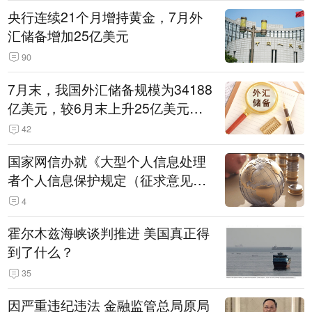
央行连续21个月增持黄金，7月外
汇储备增加25亿美元
90
7月末，我国外汇储备规模为34188
亿美元，较6月末上升25亿美元，
升幅为0.07%
42
国家网信办就《大型个人信息处理
者个人信息保护规定（征求意见
稿）》公开征求意见
4
霍尔木兹海峡谈判推进 美国真正得
到了什么？
35
因严重违纪违法 金融监管总局原局