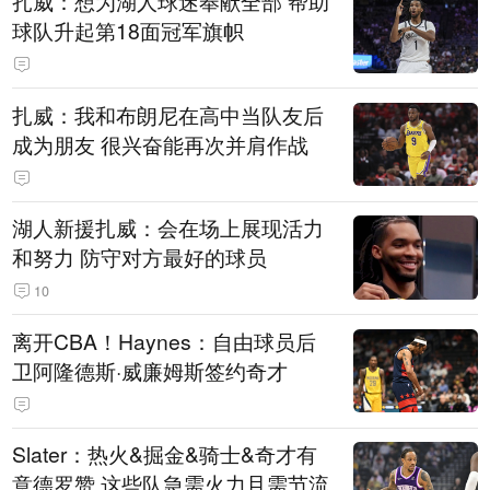
扎威：想为湖人球迷奉献全部 帮助
球队升起第18面冠军旗帜
扎威：我和布朗尼在高中当队友后
成为朋友 很兴奋能再次并肩作战
湖人新援扎威：会在场上展现活力
和努力 防守对方最好的球员
10
离开CBA！Haynes：自由球员后
卫阿隆德斯·威廉姆斯签约奇才
Slater：热火&掘金&骑士&奇才有
意德罗赞 这些队急需火力且需节流