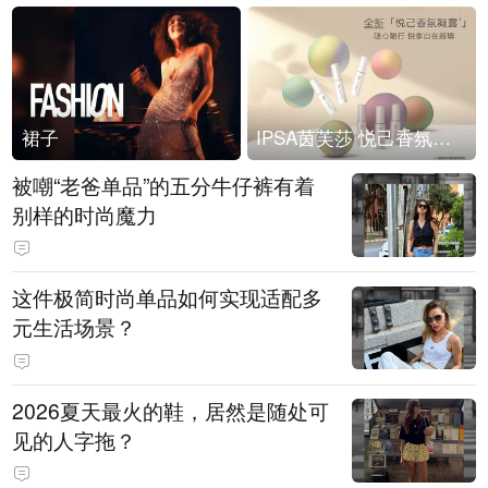
裙子
IPSA茵芙莎 悦己香氛凝露上市
被嘲“老爸单品”的五分牛仔裤有着
别样的时尚魔力
这件极简时尚单品如何实现适配多
元生活场景？
2026夏天最火的鞋，居然是随处可
见的人字拖？