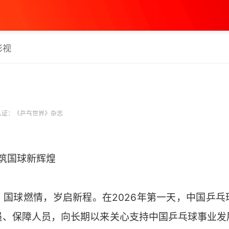
影视
认证：《乒乓世界》杂志
共筑国球新辉煌
；国球燃情，岁启新程。在2026年第一天，中国乒乓
员、保障人员，向长期以来关心支持中国乒乓球事业发