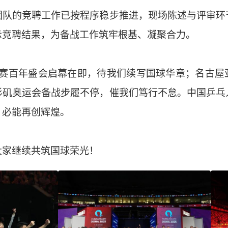
团队的竞聘工作已按程序稳步推进，现场陈述与评审环
示竞聘结果，为备战工作筑牢根基、凝聚合力。
世乒赛百年盛会启幕在即，待我们续写国球华章；名古屋
杉矶奥运会备战步履不停，催我们笃行不怠。中国乒乓
，必能再创辉煌。
大家继续共筑国球荣光！