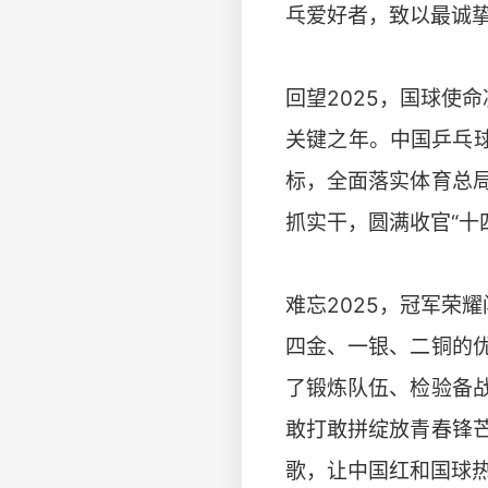
乓爱好者，致以最诚
回望2025，国球使
关键之年。中国乒乓
标，全面落实体育总
抓实干，圆满收官“十
难忘2025，冠军荣
四金、一银、二铜的
了锻炼队伍、检验备
敢打敢拼绽放青春锋
歌，让中国红和国球