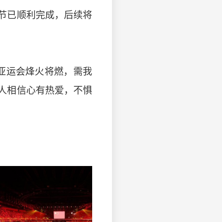
节已顺利完成，后续将
亚运会烽火将燃，需我
人相信心有热爱，不惧