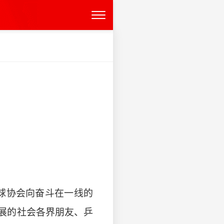
球协会向奋斗在一线的
展的社会各界朋友、乒