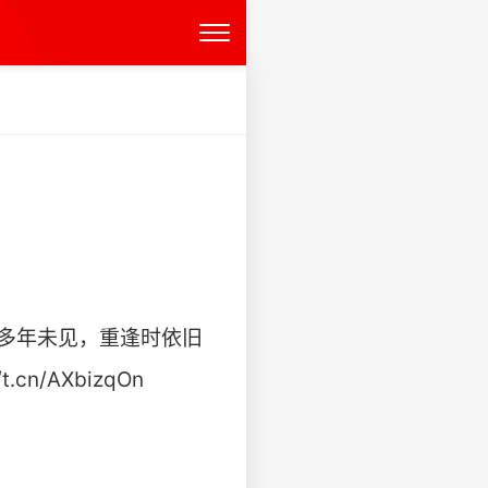
n 多年未见，重逢时依旧
AXbizqOn ​