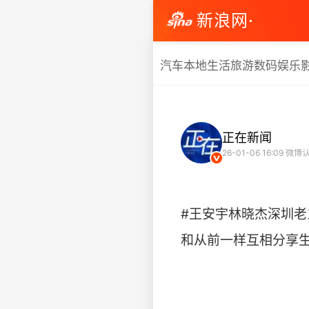
新浪网·
汽车
本地生活
旅游
数码
娱乐
正在新闻
26-01-06 16:09
微博认
#王安宇林晓杰深圳老友
和从前一样互相分享生活，温