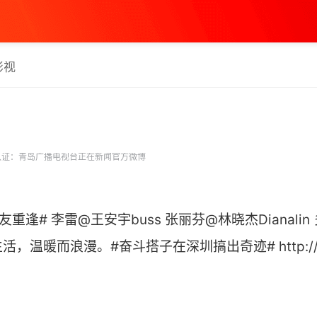
影视
证：青岛广播电视台正在新闻官方微博
重逢# 李雷@王安宇buss 张丽芬@林晓杰Dianali
暖而浪漫。#奋斗搭子在深圳搞出奇迹# http://t.cn/