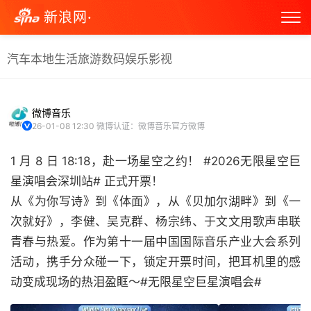
新浪网·
汽车
本地生活
旅游
数码
娱乐
影视
微博音乐
26-01-08 12:30
微博认证：微博音乐官方微博
1 月 8 日 18:18，赴一场星空之约！ #2026无限星空巨
星演唱会深圳站# 正式开票！
从《为你写诗》到《体面》，从《贝加尔湖畔》到《一
次就好》，李健、吴克群、杨宗纬、于文文用歌声串联
青春与热爱。作为第十一届中国国际音乐产业大会系列
活动，携手分众碰一下，锁定开票时间，把耳机里的感
动变成现场的热泪盈眶～#无限星空巨星演唱会#