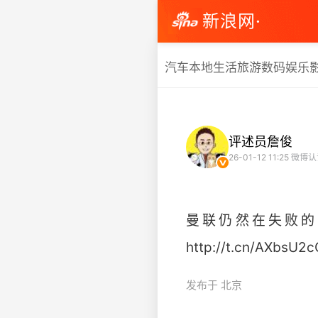
新浪网·
汽车
本地生活
旅游
数码
娱乐
评述员詹俊
26-01-12 11:25
微博认
曼联仍然在失败的
http://t.cn/AXbsU2cO
发布于 北京