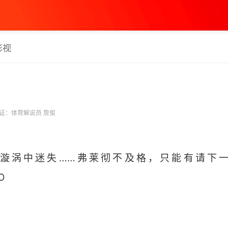
影视
证：体育解说员 詹俊
漩涡中迷失……弗莱彻不及格，只能有请下一
 ​