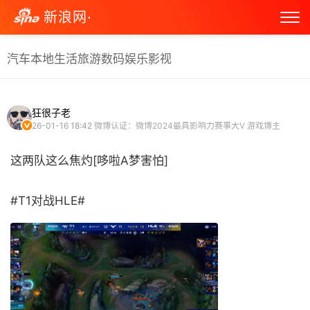
新浪网·
汽车
本地生活
旅游
数码
娱乐
影视
狂很子老
26-01-16 18:42
微博认证：微博2024最具影响力赛事大V 游戏博主
这两队这么焦灼[哆啦A梦害怕]
#T1对战HLE# ​