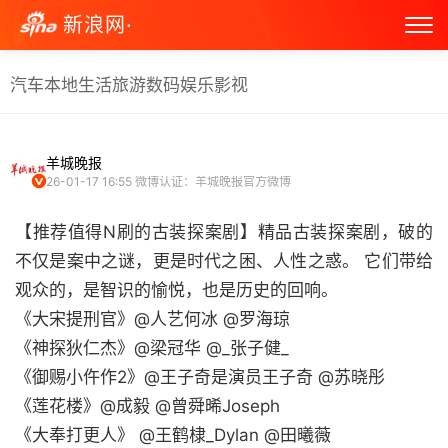
新浪网·
汽车
本地生活
旅游
数码
娱乐
影视
羊城晚报
26-01-17 16:55
微博认证：羊城晚报官方微博
【推荐值得N刷的古装探案剧】精品古装探案剧，破的
不仅是案中之谜，更是时代之困、人性之惑。 它们带给
观众的，是智识的愉悦，也是历史的回响。
《大宋提刑官》@人艺何冰 @罗海琼
《神探狄仁杰》@梁冠华 @_张子健_
《御赐小仵作2》@王子奇是演员王子奇 @苏晓彤
《莲花楼》@成毅 @曾舜晞Joseph
《大奉打更人》 @王鹤棣_Dylan @田曦薇