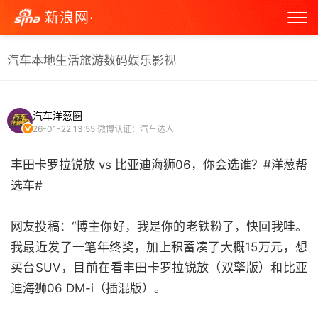
新浪网·
汽车
本地生活
旅游
数码
娱乐
影视
汽车洋葱圈
26-01-22 13:55
微博认证：汽车达人
丰田卡罗拉锐放 vs 比亚迪海狮06，你会选谁？#洋葱帮
选车#
网友投稿：“博主你好，我是你的老铁粉了，快回我哇。
我最近发了一笔年终奖，加上积蓄凑了大概15万元，想
买台SUV，目前在看丰田卡罗拉锐放（双擎版）和比亚
迪海狮06 DM-i（插混版）。