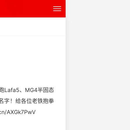
afa5、MG4半固态
名字！给各位老铁抱拳
cn/AXGk7PwV ​