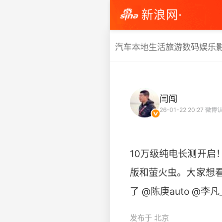
新浪网·
汽车
本地生活
旅游
数码
娱乐
闫闯
26-01-22 20:27
微博认
10万级纯电长测开启
版和萤火虫。大家想
了 @陈庚auto @李凡_Fan
发布于 北京