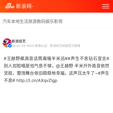
新浪网·
汽车
本地生活
旅游
数码
娱乐
影视
新浪综艺
26-01-23 16:05
微博认证：新浪综艺频道官方微博
#王赫野飙高音话筒离嘴半米远##声生不息钻石宣言#
别人怼脸唱是怕气息不够，@王赫野 半米开外高音依然
坚挺，整场舞台依旧稳稳地幸福，这声压太牛了~#声生
不息# http://t.cn/AXqvZlgp ​