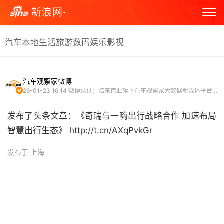
新浪网·
汽车
本地生活
旅游
数码
娱乐
影视
汽车观察家微博
26-01-23 16:14
微博认证：浩东伟业旗下汽车观察家大数据新媒体平台联合创始人陈希
发布了头条文章：《奇瑞与一嗨出行战略合作 加速布局
智慧出行生态》 http://t.cn/AXqPvkGr ​
发布于 上海