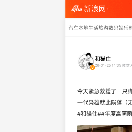
新浪网·
汽车
本地生活
旅游
数码
娱乐
和猫住
26-01-25 14:35
微博认
今天紧急救援了一只
一代枭雄就此陨落（
#和猫住##年度高萌瞬