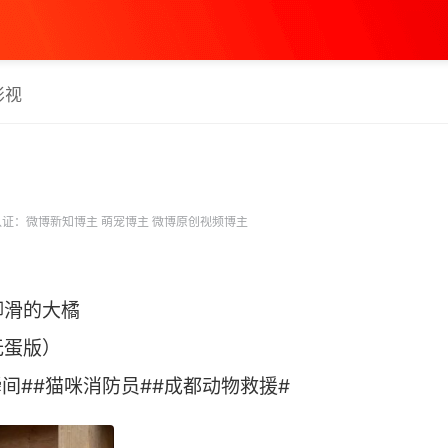
影视
证：微博新知博主 萌宠博主 微博原创视频博主
脚滑的大橘
无蛋版）
间##猫咪消防员##成都动物救援# ​