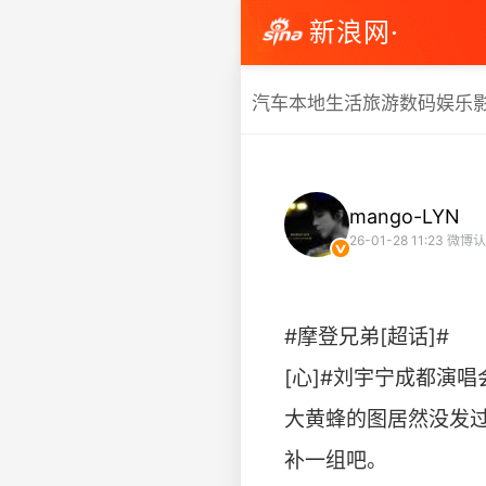
新浪网·
汽车
本地生活
旅游
数码
娱乐
mango-LYN
26-01-28 11:23
微博认
#摩登兄弟[超话]#
[心]#刘宇宁成都演唱
大黄蜂的图居然没发
补一组吧。