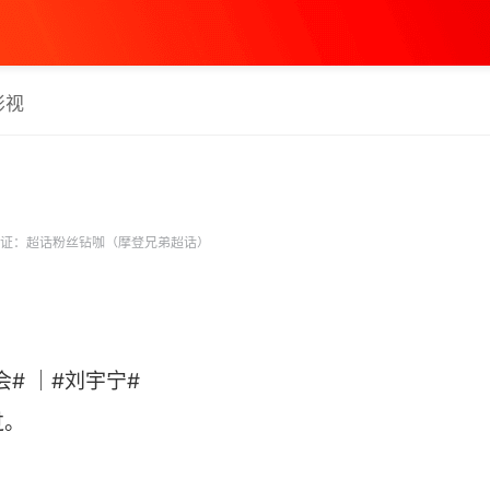
影视
证：超话粉丝钻咖（摩登兄弟超话）
会# ｜#刘宇宁#
过。