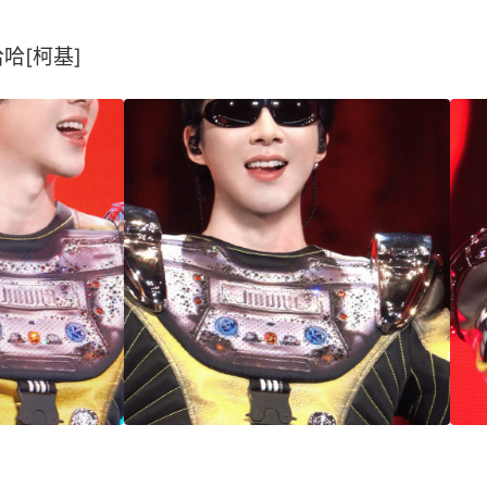
[柯基] ​