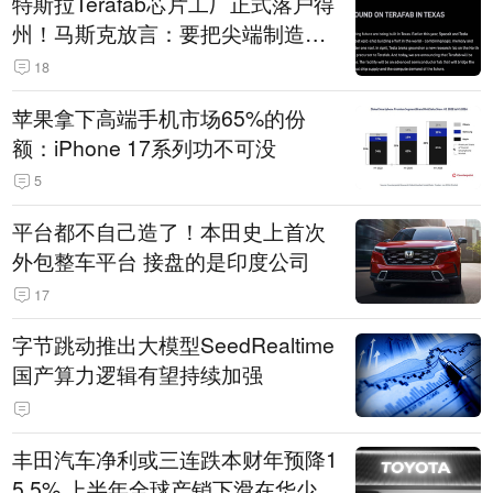
特斯拉Terafab芯片工厂正式落户得
州！马斯克放言：要把尖端制造带
回美国
18
苹果拿下高端手机市场65%的份
额：iPhone 17系列功不可没
5
平台都不自己造了！本田史上首次
外包整车平台 接盘的是印度公司
17
字节跳动推出大模型SeedRealtime
国产算力逻辑有望持续加强
丰田汽车净利或三连跌本财年预降1
5.5% 上半年全球产销下滑在华少卖