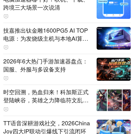
跨境三大场景一次说清
技嘉推出钛金雕1600PG5 AI TOP
电源：为发烧级主机与本地AI算力
打造旗舰供电方案
2026年6大热门手游加速器盘点：
国服、外服与多设备支持
时空回溯，热血归来！科加斯正式
登陆峡谷，英雄之力降临符文乱
斗！
TT语音深耕游戏社交，2026China
Joy四大IP联动引爆线下引流闭环