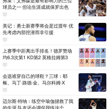
弗莱：艾弗森是最有影响力的三位
球员之一 但论生涯成就保罗出色
美记：勇士新赛季将会是过渡年 优
先考虑内部挖潜而非引援
上赛季中距离出手排名！德罗赞场
均6.3次第1 KD第2 英格拉姆第3
会选谁穿自己的球鞋？三球：耶
稣、马丁·路德·金、马尔科姆·X
迈尔斯·特纳：练空中瑜伽拯救了我
的生涯 队友还会调侃我练这个