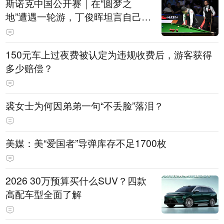
斯诺克中国公开赛｜在“圆梦之
地”遭遇一轮游，丁俊晖坦言自己状
态起伏是常态
150元车上过夜费被认定为违规收费后，游客获得
多少赔偿？
裘女士为何因弟弟一句“不丢脸”落泪？
美媒：美“爱国者”导弹库存不足1700枚
2026 30万预算买什么SUV？四款
高配车型全面了解