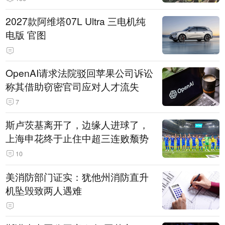
2027款阿维塔07L Ultra 三电机纯
电版 官图
OpenAI请求法院驳回苹果公司诉讼
称其借助窃密官司应对人才流失
7
斯卢茨基离开了，边缘人进球了，
上海申花终于止住中超三连败颓势
10
美消防部门证实：犹他州消防直升
机坠毁致两人遇难