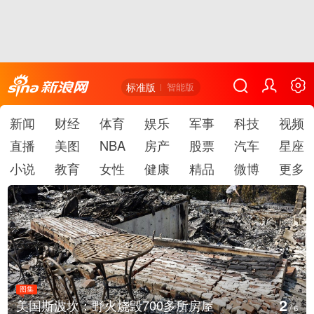
标准版
智能版
新闻
财经
体育
娱乐
军事
科技
视频
直播
美图
NBA
房产
股票
汽车
星座
小说
教育
女性
健康
精品
微博
更多
图集
3
叙利亚：大马士革发生爆炸
/
6