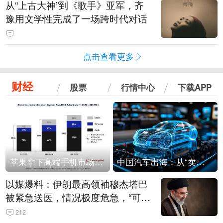
从“上古大神”到《歌手》亚军，齐
豫用文学性完成了一场跨时代对话
点击查看更多
财经
股票
行情中心
下载APP
苹果拿下高端手机市场65%的份额：iPhone 17系列功不可没
中国汽车出海：从“卖出去”到“走进去”
以媒爆料：伊朗最高领袖穆杰塔巴
被紧急送医，情况极度危急，“可能
随时会死去”
212