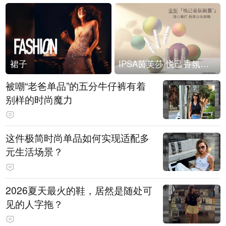
裙子
IPSA茵芙莎 悦己香氛凝露上市
被嘲“老爸单品”的五分牛仔裤有着
别样的时尚魔力
这件极简时尚单品如何实现适配多
元生活场景？
2026夏天最火的鞋，居然是随处可
见的人字拖？