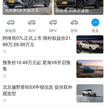
凡尔赛C5 X 驭不凡
探险者 四驱穿越版
新能源
SUV
MPV
轿车
更多
阿维塔07L正式上市 限时权益价21.
99万-26.99万元
预售价10.49万元起 星海V6开启预
售
北京越野星钽5X申报信息 提供双外
观造型