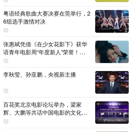
粤语经典歌曲大赛决赛在莞举行，2
6组选手激情对决
张惠斌凭借《在少女花影下》获华
语青年电影周“年度新人”荣誉！该
电影全程在广州取景，采用粤语对
白，主演均为广州本土演员
李秋莹、孙亚鹏，央视新主播
百花奖北京电影论坛举办，梁家
辉、大鹏等共话中国电影的文化建
构