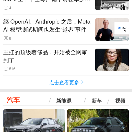
14.3万辆
4
继 OpenAI、Anthropic 之后，Meta
AI 模型测试期间也发生“越界”事件
9
王虹的顶级奢侈品，开始被全网审
判了
516
点击查看更多
汽车
新能源
新车
视频