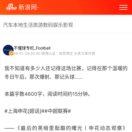
新浪网·
汽车
本地生活
旅游
数码
娱乐
影视
不懂球专栏_Foolball
26-01-29 20:30
微博认证：体育博主 头条文章作者
我不知道有多少人还记得这场比赛，记得在那个温暖的
冬日午后，那次爆射、那记头球……
本篇字数4600字，阅读时间约15分钟。
#上海申花[超话]##中超联赛#
——《最后的黑暗里酝酿的曙光丨申花动态观察》