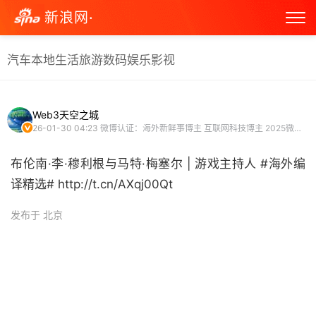
新浪网·
汽车
本地生活
旅游
数码
娱乐
影视
Web3天空之城
26-01-30 04:23
微博认证：海外新鲜事博主 互联网科技博主 2025微博新锐新知博主 微博原创视频博主
布伦南·李·穆利根与马特·梅塞尔 | 游戏主持人 #海外编
译精选# http://t.cn/AXqj00Qt ​
发布于 北京