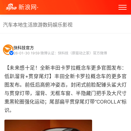
新浪网·
汽车
本地生活
旅游
数码
娱乐
影视
快科技官方
26-01-30 19:59
微博认证：快科技（原驱动之家）官方微博
【未来感十足！全新丰田卡罗拉概念车更多官图发布：
低趴溜背+贯穿尾灯】丰田全新卡罗拉概念车的更多官
图发布。前低后高俯冲姿态，封闭式前脸配锤头鲨大灯
与贯穿灯带，溜背、无框车窗、半隐藏门把手及大尺寸
熏黑轮圈强化运动；尾部扁平贯穿尾灯带“COROLLA”标
识。 ​