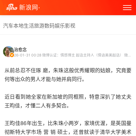
新浪网·
汽车
本地生活
旅游
数码
娱乐
影视
治愈念
26-01-31 00:28
微博认证：情感博主 超话主持人（情语美美超话） 微博原创视频博主
从前总忍不住琢 磨，朱珠这般优秀耀眼的姑娘，究竟要
何等出众的男人才能与她并肩同行。
近日看到她全家在新加坡的同框照，特意深扒了她丈夫
王昀佳，才懂二人有多契合。
王昀佳86年出生，比朱珠小两岁，家境优渥，是英国曼
彻斯特大学市场 营 销 硕士，还曾就读于清华大学美术