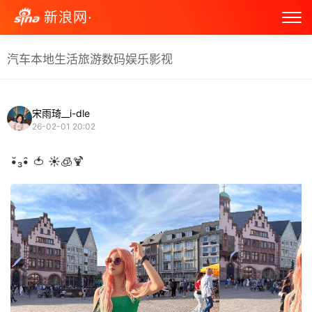
新浪网·
汽车
本地生活
旅游
数码
娱乐
影视
宋雨琦__i-dle
26-02-01 20:02
•̆₃•̑ 🍅 ☀️🧊🍹 ​​​