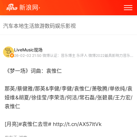
新浪网·
汽车
本地生活
旅游
数码
娱乐
影视
LiveMusic现场
26-02-02 21:50
微博认证：音乐博主 乐评人 微博2022最具影响力音乐大V
《梦一场》词曲：袁惟仁
那英/蔡健雅/那英&李健/李健/袁惟仁/萧敬腾/单依纯/袁
娅维&胡夏/徐佳莹/李荣浩/何洁/常石磊/张碧晨/王力宏/
袁惟仁
[月亮]#袁惟仁去世# http://t.cn/AX57ItVk ​