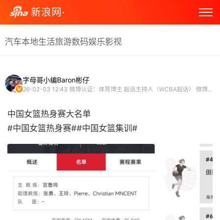
新浪网·
汽车
本地生活
旅游
数码
娱乐
影视
字母哥小编Baron彬仔
26-02-03 12:43
微博认证：体育博主 超话主持人（WCBA超话） 微博原创视频博主
中国女篮热身赛大名单
#中国女篮热身赛##中国女篮集训# ​