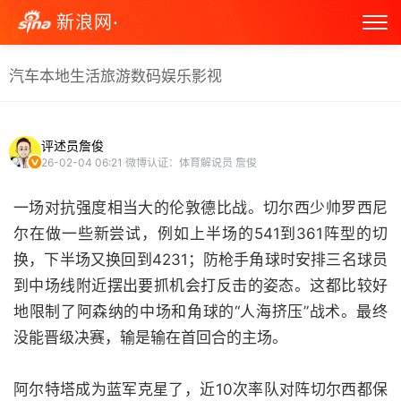
新浪网·
汽车
本地生活
旅游
数码
娱乐
影视
评述员詹俊
26-02-04 06:21
微博认证：体育解说员 詹俊
一场对抗强度相当大的伦敦德比战。切尔西少帅罗西尼
尔在做一些新尝试，例如上半场的541到361阵型的切
换，下半场又换回到4231；防枪手角球时安排三名球员
到中场线附近摆出要抓机会打反击的姿态。这都比较好
地限制了阿森纳的中场和角球的“人海挤压”战术。最终
没能晋级决赛，输是输在首回合的主场。
阿尔特塔成为蓝军克星了，近10次率队对阵切尔西都保