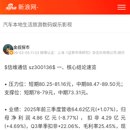
新浪网·
汽车
本地生活
旅游
数码
娱乐
影视
金叔探市
26-02-05 11:23
微博认证：上海《证券市场研究》杂志社有限公司 顾问
$信维通信 sz300136$ 一、核心结论速览
• 压力位：短期80.25-81.16元，中期88.47-89.50元；
支撑位：短期78-79元，中期73.31元。
• 业绩：2025年前三季度营收64.62亿元(+1.07%)，归
母净利润4.86亿元(-8.77%)，扣非4.29亿元
(+4.69%)，Q3单季扣非+22.06%、毛利率25.45%，现