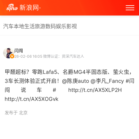
新浪网·
汽车
本地生活
旅游
数码
娱乐
影视
闫闯
26-02-06 16:05
微博认证：资深汽车达人
甲醛超标？零跑Lafa5、名爵MG4半固态版、萤火虫，
3车长测体验正式开启！@陈庚auto @李凡_Fancy #闫
闯说车# http://t.cn/AX5XLP2H ​
http://t.cn/AX5XOGvk ​
发布于 北京