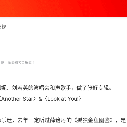
影视
认证：微博知名音乐博主
佩妮、刘若英的演唱会和声歌手，做了张好专辑。
her Star〉&〈Look at You!〉
B乐迷，去年一定听过薛诒丹的《孤独金鱼图鉴》，是