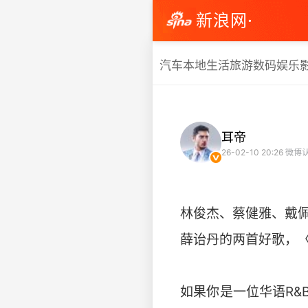
新浪网·
汽车
本地生活
旅游
数码
娱乐
耳帝
26-02-10 20:26
微博
林俊杰、蔡健雅、戴
薛诒丹的两首好歌，〈Anot
如果你是一位华语R&