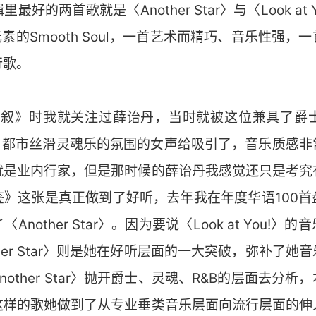
好的两首歌就是〈Another Star〉与〈Look at
素的Smooth Soul，一首艺术而精巧、音乐性强
行歌。
《倒叙》时我就关注过薛诒丹，当时就被这位兼具了爵
式、都市丝滑灵魂乐的氛围的女声给吸引了，音乐质感非
就是业内行家，但是那时候的薛诒丹我感觉还只是考究
鉴》这张是真正做到了好听，去年我在年度华语100首
nother Star〉。因为要说〈Look at You!
her Star〉则是她在好听层面的一大突破，弥补了
other Star〉抛开爵士、灵魂、R&B的层面去分
这样的歌她做到了从专业垂类音乐层面向流行层面的伸