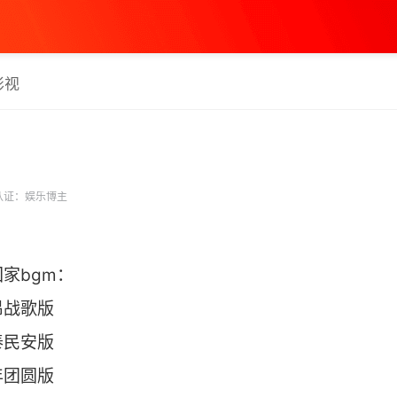
影视
认证：娱乐博主
家bgm：
昂战歌版
泰民安版
圆版 ​