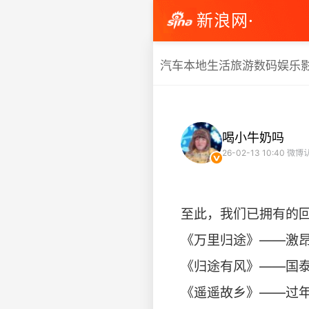
新浪网·
汽车
本地生活
旅游
数码
娱乐
喝小牛奶吗
26-02-13 10:40
微博
至此，我们已拥有的回
《万里归途》——激
《归途有风》——国
《遥遥故乡》——过年团