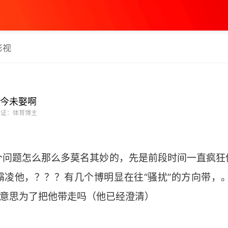
影视
今未娶啊
证：体育博主
个问题怎么那么多莫名其妙的，先是前段时间一直疯狂
凌他，？？？有几个博明显在往“骚扰”的方向带，。？[
么意思为了把他带走吗（他已经澄清） ​