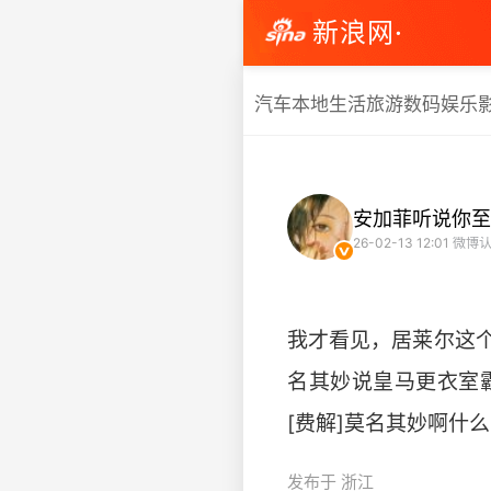
新浪网·
汽车
本地生活
旅游
数码
娱乐
安加菲听说你至
26-02-13 12:01
微博认
我才看见，居莱尔这
名其妙说皇马更衣室霸
[费解]莫名其妙啊什
发布于 浙江