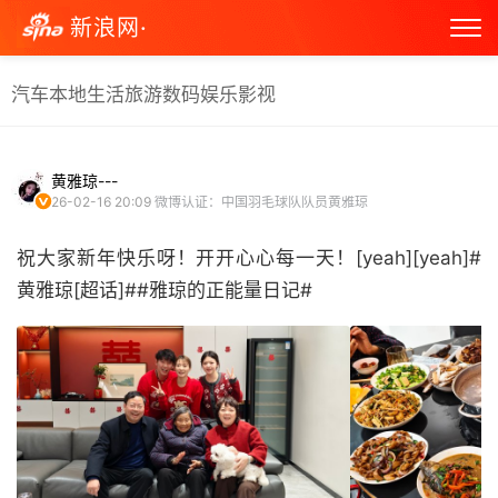
新浪网·
汽车
本地生活
旅游
数码
娱乐
影视
黄雅琼---
26-02-16 20:09
微博认证：中国羽毛球队队员黄雅琼
祝大家新年快乐呀！开开心心每一天！[yeah][yeah]#
黄雅琼[超话]##雅琼的正能量日记# ​