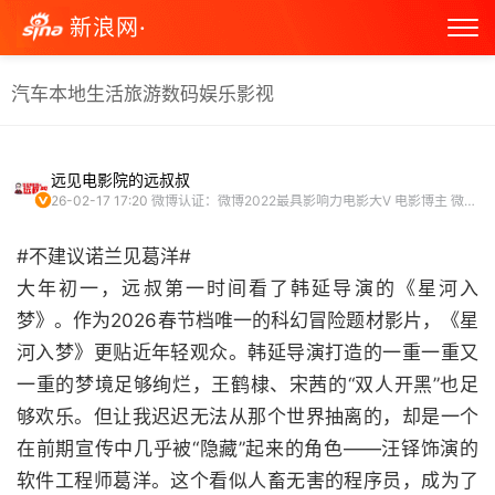
新浪网·
汽车
本地生活
旅游
数码
娱乐
影视
远见电影院的远叔叔
26-02-17 17:20
微博认证：微博2022最具影响力电影大V 电影博主 微博原创视频博主 头条文章作者
#不建议诺兰见葛洋#
大年初一，远叔第一时间看了韩延导演的《星河入
梦》。作为2026春节档唯一的科幻冒险题材影片，《星
河入梦》更贴近年轻观众。韩延导演打造的一重一重又
一重的梦境足够绚烂，王鹤棣、宋茜的“双人开黑”也足
够欢乐。但让我迟迟无法从那个世界抽离的，却是一个
在前期宣传中几乎被“隐藏”起来的角色——汪铎饰演的
软件工程师葛洋。这个看似人畜无害的程序员，成为了