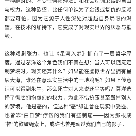
一种绝对的、不受任何物理法则和社会规训束缚的自由
与权力。这种欲望，比任何单纯为了金钱或复仇的反派
都要可怕，因为它源于人性深处对超越自身局限的渴
望，在技术的加持下，它变成了对现实世界的厌恶与摧
毁。
这种戏剧张力，也让《星河入梦》拥有了一层哲学厚
度。通过葛洋这个角色我们不禁在想：当人可以随意定
制梦境时，现实还算什么？如果能在虚拟世界里拥有星
辰大海，谁还在意现实生活中的一地鸡毛？如果上传意
识可以得到永生，那么死亡对人来说还平等吗？葛洋选
择了彻底拥抱虚幻的权力，为此不惜挤压甚至毁掉别人
的梦境。他是恶的，但这种“恶”却让曾在现实中受挫、
也曾靠“白日梦”疗伤的我们有些刺痛——因为那根成
“神”的欲望绳索上，或许也曾晃动过我们自己的影子。