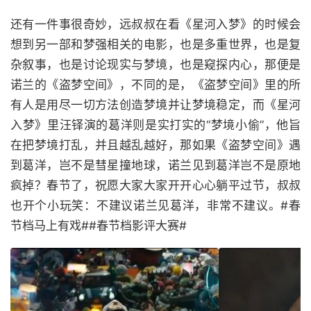
还有一件事很奇妙，远叔叔在看《星河入梦》的时候会
想到另一部和梦强相关的电影，也是多重世界，也是复
杂叙事，也是讨论现实与梦境，也是窥探内心，那便是
诺兰的《盗梦空间》，不同的是，《盗梦空间》里的所
有人是用尽一切方法创造梦境并让梦境稳定，而《星河
入梦》里汪铎演的葛洋则是实打实的“梦境小偷”，他旨
在把梦境打乱，并且越乱越好，那如果《盗梦空间》遇
到葛洋，岂不是彗星撞地球，诺兰见到葛洋岂不是原地
疯掉？春节了，祝愿大家大家开开心心躺平过节，叔叔
也开个小玩笑：不建议诺兰见葛洋，非常不建议。#春
节档马上有戏##春节档影评大赛#