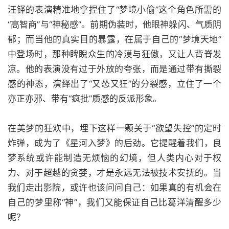
汪铎的表演精准地拿捏住了“梦境小偷”这个角色所需的
“高智商”与“神秘感”。前期伪装时，他眼神躲闪、气质阴
郁；而当他的真实目的暴露，在属于自己的“梦境天地”
中登场时，那种睥睨众生的冷漠与狂傲，又让人背脊发
凉。他的表演没有过于外放的夸张，而是通过带有撕裂
感的神态，演绎出了“又怂又狂”的分裂感，立住了一个
亦正亦邪、带有“疯批”质感的反派形象。
在美梦的狂欢中，埋下这样一颗关于“欲望失控”的定时
炸弹，成为了《星河入梦》的后劲。它提醒着我们，良
梦系统或许能制造无烦恼的幻境，但人类内心对于权
力、对于超越的贪婪，才是永远无法被技术安抚的。当
我们走出影院，或许也该问问自己：如果真的有机会在
自己的梦里称“神”，我们又能保证自己比葛洋清醒多少
呢？