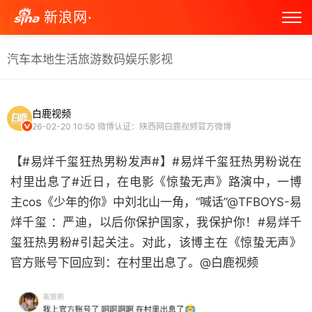
新浪网·
汽车
本地生活
旅游
数码
娱乐
影视
白鹿视频
26-02-20 10:50
微博认证：陕西网白鹿视频官方微博
【#易烊千玺狂热男粉发声#】#易烊千玺狂热男粉说在
村里出息了#近日，在电影《惊蛰无声》路演中，一博
主cos《少年的你》中刘北山一角，“喊话”@TFBOYS-易
烊千玺 ：严迪，以后你保护国家，我保护你！#易烊千
玺狂热男粉#引起关注。对此，该博主在《惊蛰无声》
官方账号下回应到：在村里出息了。@白鹿视频 ​​​​