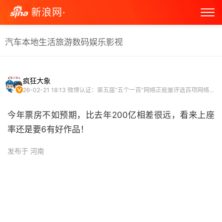
新浪网·
汽车
本地生活
旅游
数码
娱乐
影视
疯狂大象
26-02-21 18:13
微博认证：第五届“五个一百”网络正能量评选百项网络正能量榜样获得者、知政观察团成员
今年票房不如预期，比去年200亿相差很远，看来上座
率还是要6有好作品！
发布于 河南