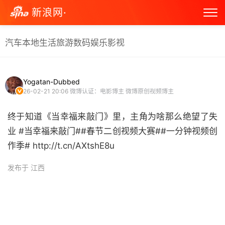
新浪网·
汽车
本地生活
旅游
数码
娱乐
影视
Yogatan-Dubbed
26-02-21 20:06
微博认证：电影博主 微博原创视频博主
终于知道《当幸福来敲门》里，主角为啥那么绝望了失
业 #当幸福来敲门##春节二创视频大赛##一分钟视频创
作季# http://t.cn/AXtshE8u ​
发布于 江西