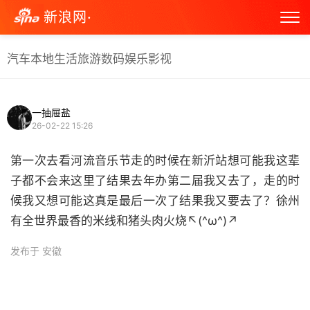
新浪网·
汽车
本地生活
旅游
数码
娱乐
影视
一抽屉盐
26-02-22 15:26
第一次去看河流音乐节走的时候在新沂站想可能我这辈
子都不会来这里了结果去年办第二届我又去了，走的时
候我又想可能这真是最后一次了结果我又要去了？徐州
有全世界最香的米线和猪头肉火烧↖(^ω^)↗ ​
发布于 安徽