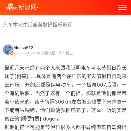
新浪网·
汽车
本地生活
旅游
数码
娱乐
影视
Alonso512
26-02-24 22:30
微博认证：汽车博主
最近几天已经有两个人来跟我证明电车可以节假日跑长
途了[柯基]……具体是有两个在广东的老友节假日自驾来
云南玩，开的还都是纯电动车，一个极氪007后驱，一
个海豹后驱。当然了这有一个前提，那就是他们都是带
着小孩来的，孩子每隔300km左右怎么也要下来休息一
下或者喂喂奶，他们顺便就把电充了，这么一听确实是
真正的“顺便”[赞][doge]。
据他们描述可能是节假日很多人都不敢纯电车自驾游出